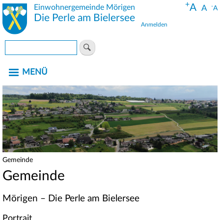
+
Direkt
A
Einwohnergemeinde Mörigen
-
A
A
zum
Die Perle am Bielersee
Anmelden
Inhalt
Benutzermenü
Suche
MENÜ
Gemeinde
Pfadnavigation
Gemeinde
Mörigen – Die Perle am Bielersee
Portrait