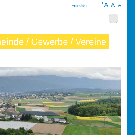
+
A
-
A
A
Anmelden
Benutzermenü
Suche
einde / Gewerbe / Vereine