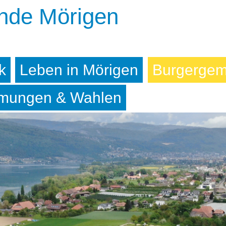
Direkt
nde Mörigen
zum
Inhalt
ik
Leben in Mörigen
Burgergem
mungen & Wahlen