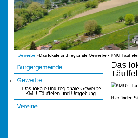
Gewerbe
Das lokale und regionale Gewerbe - KMU Täuffe
Pfadnavigation
Das lo
Burgergemeinde
Unternavigation
Täuffe
Gewerbe
Das lokale und regionale Gewerbe
- KMU Täuffelen und Umgebung
Hier finden 
Vereine