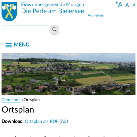
+
Direkt
A
Einwohnergemeinde Mörigen
-
A
A
zum
Die Perle am Bielersee
Anmelden
Inhalt
Benutzermenü
Suche
MENÜ
Gemeinde
Ortsplan
Pfadnavigation
Ortsplan
Download:
Ortsplan als PDF (A3)