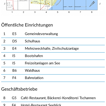
Öffentliche Einrichtungen
1
E5
Gemeindeverwaltung
2
D5
Schulhaus
3
E4
Mehrzweckhalle, Zivilschutzanlage
4
I5
Bootshafen
5
I5
Freizeitanlagen am See
6
B6
Waldhaus
7
F4
Bahnstation
Geschäftsbetriebe
8
G5
Café-Restaurant, Bäckerei-Konditorei Tschannen
9
F4
Hotel-Restaurant Seeblick