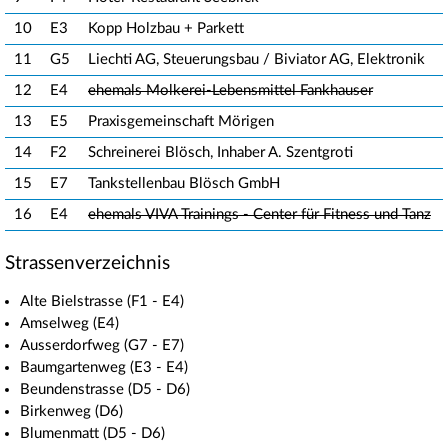
10
E3
Kopp Holzbau + Parkett
11
G5
Liechti AG, Steuerungsbau / Biviator AG, Elektronik
12
E4
ehemals Molkerei-Lebensmittel Fankhauser
13
E5
Praxisgemeinschaft Mörigen
14
F2
Schreinerei Blösch, Inhaber A. Szentgroti
15
E7
Tankstellenbau Blösch GmbH
16
E4
ehemals VIVA Trainings - Center für Fitness und Tanz
Strassenverzeichnis
Alte Bielstrasse (F1 - E4)
Amselweg (E4)
Ausserdorfweg (G7 - E7)
Baumgartenweg (E3 - E4)
Beundenstrasse (D5 - D6)
Birkenweg (D6)
Blumenmatt (D5 - D6)