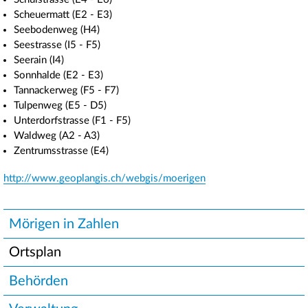
Scheuermatt (E2 - E3)
Seebodenweg (H4)
Seestrasse (I5 - F5)
Seerain (I4)
Sonnhalde (E2 - E3)
Tannackerweg (F5 - F7)
Tulpenweg (E5 - D5)
Unterdorfstrasse (F1 - F5)
Waldweg (A2 - A3)
Zentrumsstrasse (E4)
http://www.geoplangis.ch/webgis/moerigen
Unternavigation
Mörigen in Zahlen
Ortsplan
Behörden