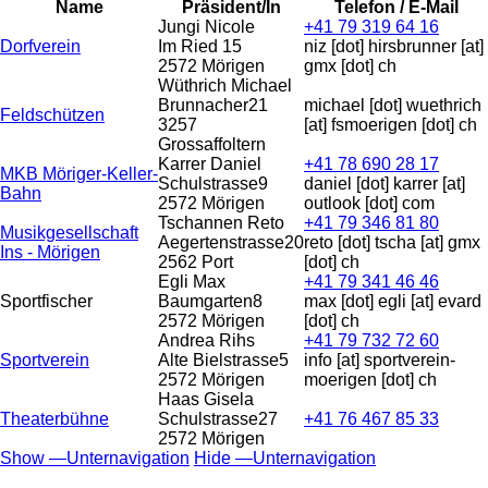
Name
Präsident/In
Telefon / E-Mail
Jungi Nicole
+41 79 319 64 16
Dorfverein
Im Ried 15
niz
[dot]
hirsbrunner
[at]
2572 Mörigen
gmx
[dot]
ch
Wüthrich Michael
Brunnacher21
michael
[dot]
wuethrich
Feldschützen
3257
[at]
fsmoerigen
[dot]
ch
Grossaffoltern
Karrer Daniel
+41 78 690 28 17
MKB Möriger-Keller-
Schulstrasse9
daniel
[dot]
karrer
[at]
Bahn
2572 Mörigen
outlook
[dot]
com
Tschannen Reto
+41 79 346 81 80
Musikgesellschaft
Aegertenstrasse20
reto
[dot]
tscha
[at]
gmx
Ins - Mörigen
2562 Port
[dot]
ch
Egli Max
+41 79 341 46 46
Sportfischer
Baumgarten8
max
[dot]
egli
[at]
evard
2572 Mörigen
[dot]
ch
Andrea Rihs
+41 79 732 72 60
Sportverein
Alte Bielstrasse5
info
[at]
sportverein-
2572 Mörigen
moerigen
[dot]
ch
Haas Gisela
Theaterbühne
Schulstrasse27
+41 76 467 85 33
2572 Mörigen
Show —Unternavigation
Hide —Unternavigation
Unternavigation