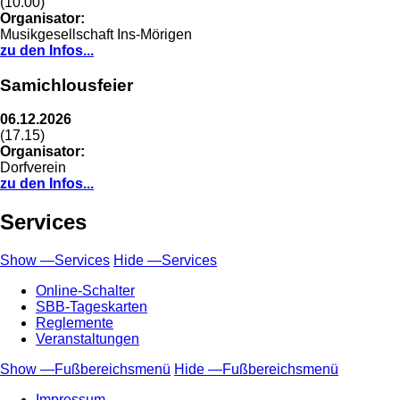
(10.00)
Organisator:
Musikgesellschaft Ins-Mörigen
zu den Infos...
Samichlousfeier
06.12.2026
(17.15)
Organisator:
Dorfverein
zu den Infos...
Services
Show —Services
Hide —Services
Online-Schalter
SBB-Tageskarten
Reglemente
Veranstaltungen
Show —Fußbereichsmenü
Hide —Fußbereichsmenü
Fußbereichsmenü
Impressum