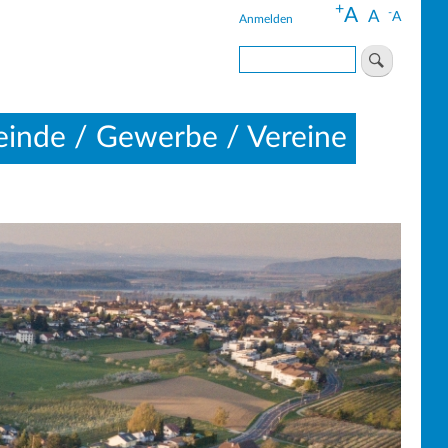
+
A
-
A
A
Anmelden
Benutzermenü
Suche
inde / Gewerbe / Vereine