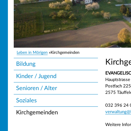
Leben in Mörigen
Kirchgemeinden
Pfadnavigation
Kirchg
Unternavigation
Bildung
EVANGELIS
Kinder / Jugend
Hauptstrasse
Postfach 225
Senioren / Alter
2575 Täuffel
Soziales
032 396 24 
verwaltung@k
Kirchgemeinden
Weitere Info