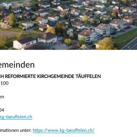
emeinden
CH REFORMIERTE KIRCHGEMEINDE TÄUFFELEN
 100
en
04
g-taeuffelen.ch
rmationen unter:
https://www.kg-taeuffelen.ch/