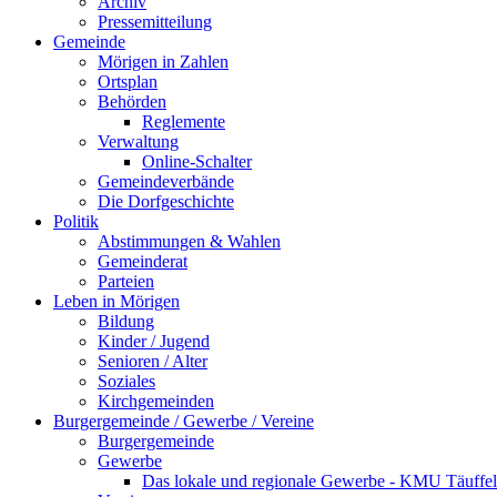
Archiv
Pressemitteilung
Gemeinde
Mörigen in Zahlen
Ortsplan
Behörden
Reglemente
Verwaltung
Online-Schalter
Gemeindeverbände
Die Dorfgeschichte
Politik
Abstimmungen & Wahlen
Gemeinderat
Parteien
Leben in Mörigen
Bildung
Kinder / Jugend
Senioren / Alter
Soziales
Kirchgemeinden
Burgergemeinde / Gewerbe / Vereine
Burgergemeinde
Gewerbe
Das lokale und regionale Gewerbe - KMU Täuff