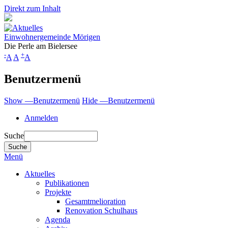
Direkt zum Inhalt
Einwohnergemeinde Mörigen
Die Perle am Bielersee
-
+
A
A
A
Benutzermenü
Show —Benutzermenü
Hide —Benutzermenü
Anmelden
Suche
Menü
Aktuelles
Publikationen
Projekte
Gesamtmelioration
Renovation Schulhaus
Agenda