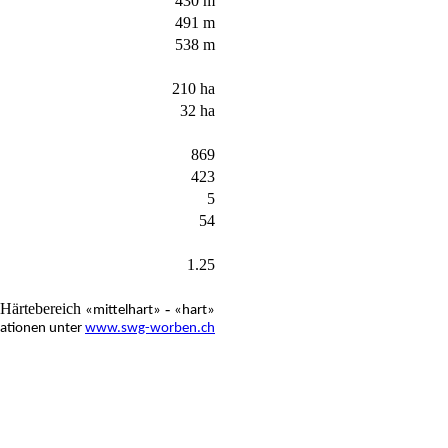
430 m
491 m
538 m
210 ha
32 ha
869
423
5
54
1.25
= Härtebereich
-
«mittelhart»
«hart»
ationen unter
www.swg-worben.ch