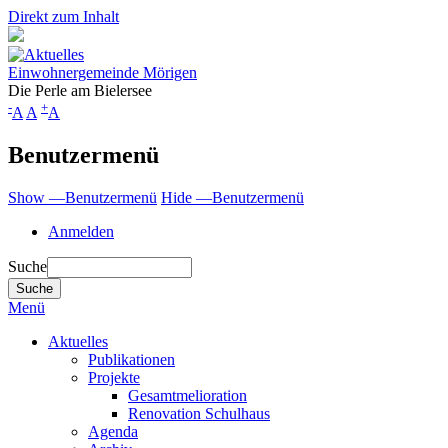
Direkt zum Inhalt
Einwohnergemeinde Mörigen
Die Perle am Bielersee
-
+
A
A
A
Benutzermenü
Show —Benutzermenü
Hide —Benutzermenü
Anmelden
Suche
Menü
Aktuelles
Publikationen
Projekte
Gesamtmelioration
Renovation Schulhaus
Agenda