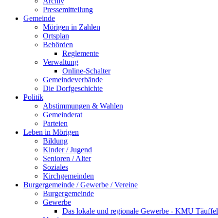
Archiv
Pressemitteilung
Gemeinde
Mörigen in Zahlen
Ortsplan
Behörden
Reglemente
Verwaltung
Online-Schalter
Gemeindeverbände
Die Dorfgeschichte
Politik
Abstimmungen & Wahlen
Gemeinderat
Parteien
Leben in Mörigen
Bildung
Kinder / Jugend
Senioren / Alter
Soziales
Kirchgemeinden
Burgergemeinde / Gewerbe / Vereine
Burgergemeinde
Gewerbe
Das lokale und regionale Gewerbe - KMU Täuff