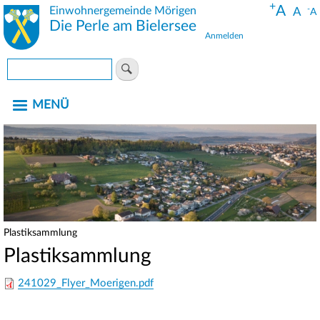
+
Direkt
A
Einwohnergemeinde Mörigen
-
A
A
zum
Die Perle am Bielersee
Anmelden
Inhalt
Benutzermenü
Suche
MENÜ
Plastiksammlung
Pfadnavigation
Plastiksammlung
241029_Flyer_Moerigen.pdf