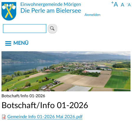
+
Direkt
A
Einwohnergemeinde Mörigen
-
A
A
zum
Die Perle am Bielersee
Anmelden
Inhalt
Benutzermenü
Suche
MENÜ
Botschaft/Info 01-2026
Pfadnavigation
Botschaft/Info 01-2026
Gemeinde Info 01-2026 Mai 2026.pdf