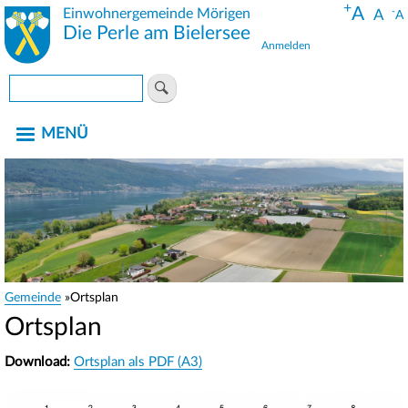
+
Direkt
A
Einwohnergemeinde Mörigen
-
A
A
zum
Die Perle am Bielersee
Anmelden
Inhalt
Benutzermenü
Suche
MENÜ
Gemeinde
Ortsplan
Pfadnavigation
Ortsplan
Download:
Ortsplan als PDF (A3)