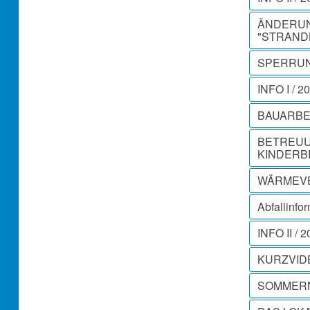
ÄNDERUN
"STRAND
SPERRUN
INFO I / 2
BAUARBEI
BETREUU
KINDER
WÄRMEVER
Abfallinfo
INFO II / 
KURZVID
SOMMERN