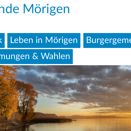
Direkt
nde Mörigen
zum
Inhalt
k
Leben in Mörigen
Burgergeme
mungen & Wahlen