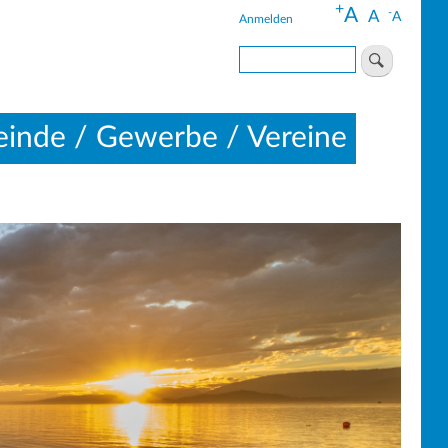
+
A
-
A
A
Anmelden
Benutzermenü
Suche
inde / Gewerbe / Vereine