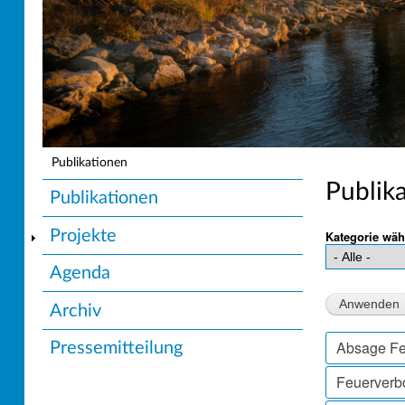
Publikationen
Pfadnavigation
Publik
Unternavigation
Publikationen
Projekte
Kategorie wäh
Agenda
Archiv
Absage Fe
Pressemitteilung
Feuerverb