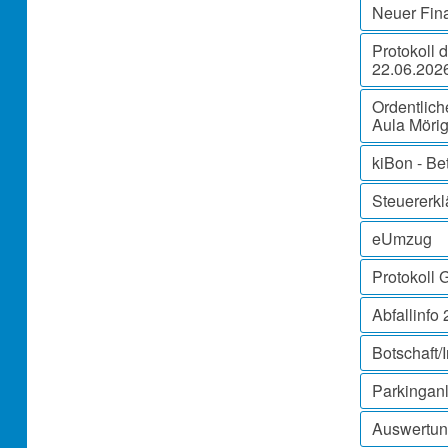
Neuer Fin
Protokoll 
22.06.2026
Ordentlic
Aula Möri
kiBon - B
Steuererkl
eUmzug
Protokoll 
Abfallinfo
Botschaft/
Parkingan
Auswertun