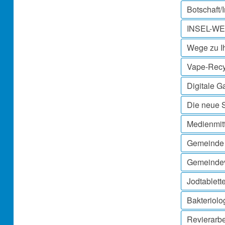
Botschaft/
INSEL-W
Wege zu Ih
Vape-Recy
Digitale G
Die neue 
Medienmit
Gemeinde 
Gemeindev
Jodtablett
Bakteriol
Revierarbe